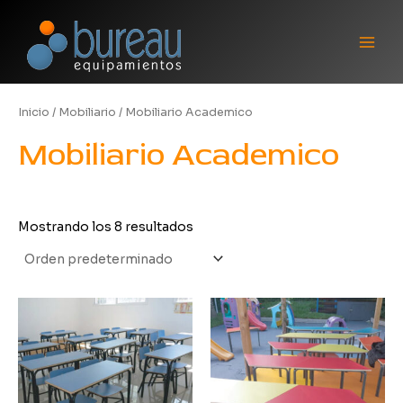
Ir
Main
al
Men
contenido
Inicio
/
Mobiliario
/ Mobiliario Academico
Mobiliario Academico
Mostrando los 8 resultados