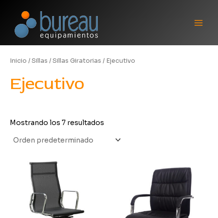
Ir
Main
al
Men
contenido
Inicio
/
Sillas
/
Sillas Giratorias
/ Ejecutivo
Ejecutivo
Mostrando los 7 resultados