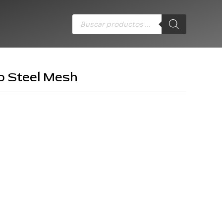
Búsqueda
de
productos
io Steel Mesh