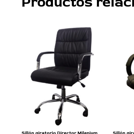
Productos relac
Sillón giratorio Director Milenium
Sillón gi