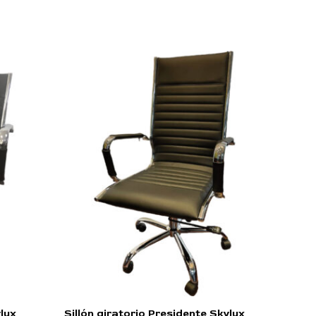
ylux
Sillón giratorio Presidente Skylux