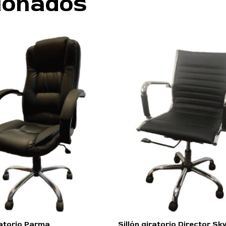
ionados
ratorio Parma
Sillón giratorio Director Sk